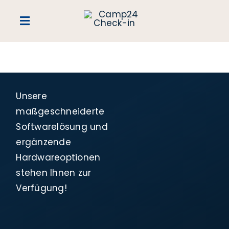
Zum
Inhalt
Toggle
springen
Navigation
Home
Collection
Unsere
maßgeschneiderte
Clearance
Softwarelösung und
Sale
ergänzende
Hardwareoptionen
Blog
stehen Ihnen zur
Verfügung!
Editorial
Story