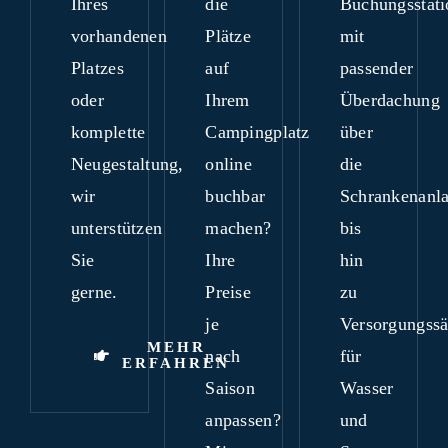
Ihres
die
Buchungsstati
vorhandenen
Plätze
mit
Platzes
auf
passender
oder
Ihrem
Überdachung
komplette
Campingplatz
über
Neugestaltung,
online
die
wir
buchbar
Schrankenanl
unterstützen
machen?
bis
Sie
Ihre
hin
gerne.
Preise
zu
je
Versorgungssä
MEHR
nach
für
ERFAHREN
Saison
Wasser
anpassen?
und