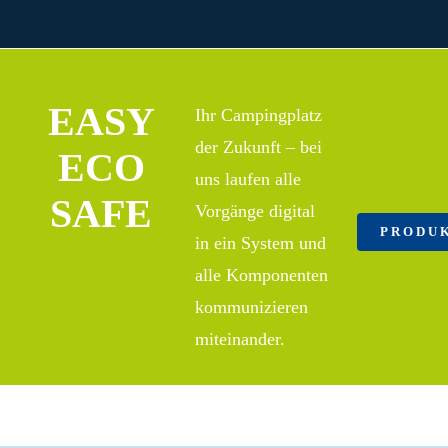
EASY
Ihr Campingplatz
der Zukunft – bei
ECO
uns laufen alle
SAFE
Vorgänge digital
PRODU
in ein System und
alle Komponenten
kommunizieren
miteinander.