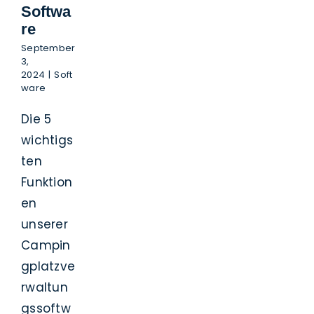
Softwa
re
September
3,
2024
|
Soft
ware
Die 5
wichtigs
ten
Funktion
en
unserer
Campin
gplatzve
rwaltun
gssoftw