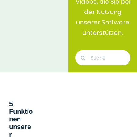
Videos, die Sie bei
der Nutzung
unserer Software
unterstützen.
Suche
nach:
5
Funktio
nen
unsere
r