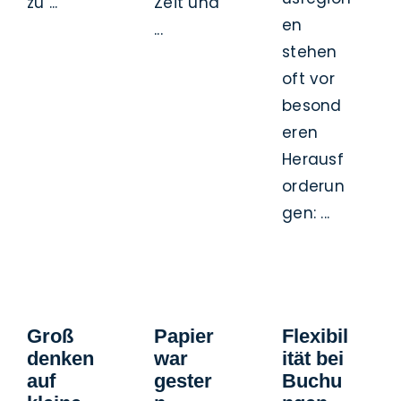
zu ...
Zeit und
en
...
stehen
oft vor
besond
eren
Herausf
orderun
gen: ...
Groß
Papier
Flexibil
denken
war
ität bei
auf
gester
Buchu