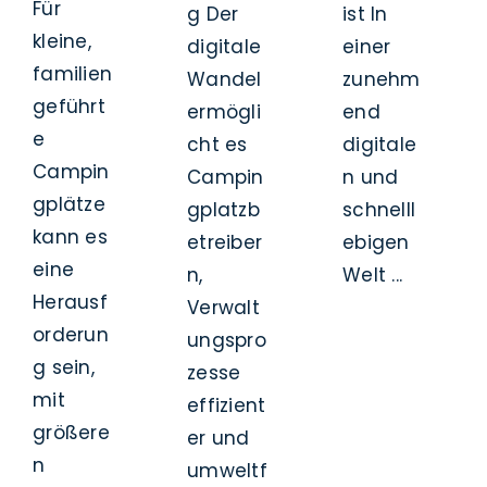
Für
g Der
ist In
kleine,
digitale
einer
familien
Wandel
zunehm
geführt
ermögli
end
e
cht es
digitale
Campin
Campin
n und
gplätze
gplatzb
schnelll
kann es
etreiber
ebigen
eine
n,
Welt ...
Herausf
Verwalt
orderun
ungspro
g sein,
zesse
mit
effizient
größere
er und
n
umweltf