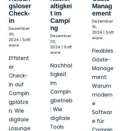
gsloser
altigkei
Manag
Check-
t im
ement
in
Campi
Dezember
16,
ng
Dezember
2024
|
Soft
30,
Dezember
ware
2024
|
Soft
23,
ware
2024
|
Soft
Flexibles
ware
Effizient
Gäste-
Nachhal
er
Manage
tigkeit
Check-
ment:
im
in auf
Warum
Campin
Campin
modern
gbetrieb
gplätze
e
: Wie
n: Wie
Softwar
digitale
digitale
e für
Tools
Lösunge
Campin