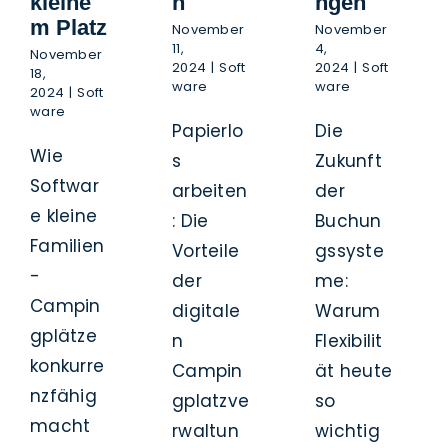
kleine
n
ngen
m Platz
November
November
11,
4,
November
2024
|
Soft
2024
|
Soft
18,
ware
ware
2024
|
Soft
ware
Papierlo
Die
Wie
s
Zukunft
Softwar
arbeiten
der
e kleine
: Die
Buchun
Familien
Vorteile
gssyste
-
der
me:
Campin
digitale
Warum
gplätze
n
Flexibilit
konkurre
Campin
ät heute
nzfähig
gplatzve
so
macht
rwaltun
wichtig