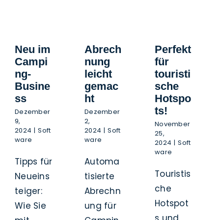
Neu im
Abrech
Perfekt
Campi
nung
für
ng-
leicht
touristi
Busine
gemac
sche
ss
ht
Hotspo
ts!
Dezember
Dezember
9,
2,
November
2024
|
Soft
2024
|
Soft
25,
ware
ware
2024
|
Soft
ware
Tipps für
Automa
Touristis
Neueins
tisierte
che
teiger:
Abrechn
Hotspot
Wie Sie
ung für
s und