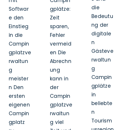
mit
Campin
die
Softwar
gplätze:
Bedeutu
e den
Zeit
ng der
Einstieg
sparen,
digitale
in die
Fehler
n
Campin
vermeid
Gästeve
gplatzve
en Die
rwaltun
rwaltun
Abrechn
g
g
ung
Campin
meister
kann in
gplätze
n Den
der
in
ersten
Campin
beliebte
eigenen
gplatzve
n
Campin
rwaltun
Tourism
gplatz
g viel
usregion