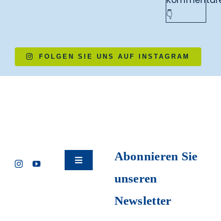
FOLGEN SIE UNS AUF INSTAGRAM
Abonnieren Sie
Toggle
Navigation
unseren
Impressum
Newsletter
Datenschutz