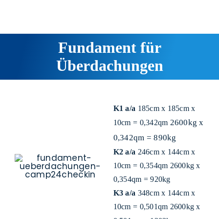
Fundament für
Überdachungen
K1 a/a
185cm x 185cm x
2600kg x
10cm = 0,342qm
0,342qm
= 890kg
K2 a/a
246cm x 144cm x
10cm = 0,354qm 2600kg x
0,354qm = 920kg
K3 a/a
348cm x 144cm x
10cm = 0,501qm 2600kg x