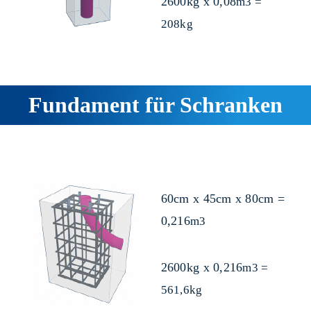
2600kg x 0,08
m3 =
208kg
Fundament für Schranken
60cm x 45cm x 80cm =
0,216
m3
2600kg x 0,216
m3 =
561,6kg