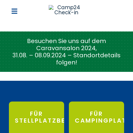
Zum
Inhalt
Toggle
springen
Navigation
Home
Besuchen Sie uns auf dem
Caravansalon 2024,
Collection
31.08. – 08.09.2024 – Standortdetails
folgen!
Clearance
Sale
Blog
Editorial
FÜR
FÜR
STELLPLATZBETREIBER
CAMPINGPLATZB
Story